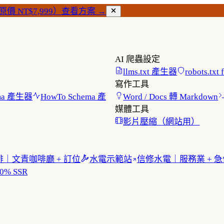
價 NT$7,999）
查看方案 →
AI 爬蟲設定
llms.txt 產生器
robots.txt
寫作工具
hema 產生器
HowTo Schema 產
Word / Docs 轉 Markdown
媒體工具
影片壓縮（網站用）
｜文青咖啡廳 + 訂位
水電示範站
信修水電｜服務業 + 
% SSR