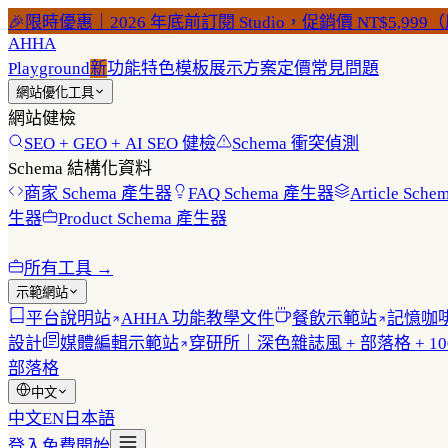
🎉
限時優惠｜2026 年底前訂閱 Studio，促銷價 NT$5,999（原
AHHA
Playground
新
功能特色
模板展示
方案定價
常見問題
網站優化工具
網站健檢
SEO + GEO + AI SEO 健檢
Schema 衝突偵測
Schema 結構化資料
商家 Schema 產生器
FAQ Schema 產生器
Article Sc
生器
Product Schema 產生器
所有工具 →
示範網站
平台說明站
AHHA 功能教學文件
餐飲示範站
記憶咖啡
設計
媒體編輯示範站
穿研所｜深色雜誌風 + 部落格 + 100
部落格
中文
中文
EN
日本語
登入
免費開始