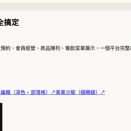
全搞定
線上預約、會員經營、商品陳列、餐飲菜單展示，一個平台完
↗
編輯（深色 + 部落格）
↗
美業沙龍（細襯線）
↗