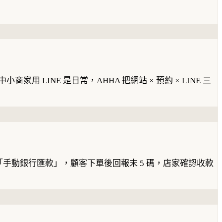
。
小商家用 LINE 是日常，AHHA 把網站 × 預約 × LINE 三
採「手動銀行匯款」，顧客下單後回報末 5 碼，店家確認收款