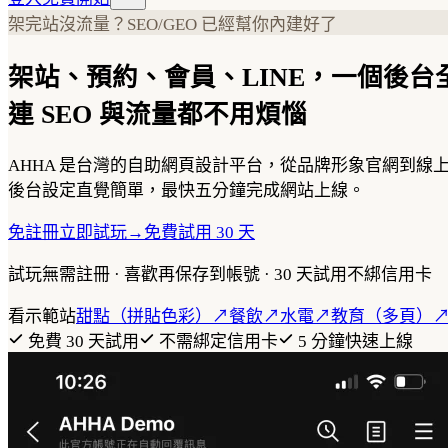
架完站沒流量？SEO/GEO 已經幫你內建好了
架站、預約、會員、LINE，一個後台
連 SEO 與流量都不用煩惱
AHHA 是台灣的自助網頁設計平台，從品牌形象官網到
後台設定直覺簡單，最快五分鐘完成網站上線。
免註冊立即試玩
→
免費試用 30 天
試玩無需註冊 · 喜歡再保存到帳號 · 30 天試用不綁信用卡
看示範站
甜點（拼貼色彩）
↗
餐飲
↗
水電
↗
教育（多頁）
免費 30 天試用
不需綁定信用卡
5 分鐘快速上線