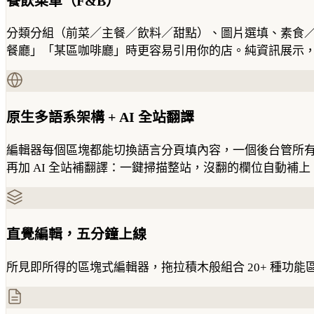
餐飲菜單（F&B）
分類分組（前菜／主餐／飲料／甜點）、圖片選填、素食／全素／辣度
餐廳」「某區咖啡廳」時更容易引用你的店。純資訊展示
原生多語系架構 + AI 全站翻譯
編輯器每個區塊都能切換語言分頁填內容，一個後台管所有語言版本。
再加 AI 全站補翻譯：一鍵掃描整站，沒翻的欄位自動
直覺編輯，五分鐘上線
所見即所得的區塊式編輯器，拖拉積木般組合 20+ 種