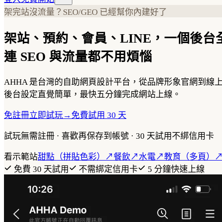
架完站沒流量？SEO/GEO 已經幫你內建好了
架站、預約、會員、LINE，一個後台
連 SEO 與流量都不用煩惱
AHHA 是台灣的自助網頁設計平台，從品牌形象官網到
後台設定直覺簡單，最快五分鐘完成網站上線。
免註冊立即試玩
→
免費試用 30 天
試玩無需註冊 · 喜歡再保存到帳號 · 30 天試用不綁信用卡
看示範站
甜點（拼貼色彩）
↗
餐飲
↗
水電
↗
教育（多頁）
免費 30 天試用
不需綁定信用卡
5 分鐘快速上線