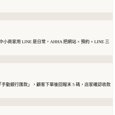
。
小商家用 LINE 是日常，AHHA 把網站 × 預約 × LINE 三
採「手動銀行匯款」，顧客下單後回報末 5 碼，店家確認收款