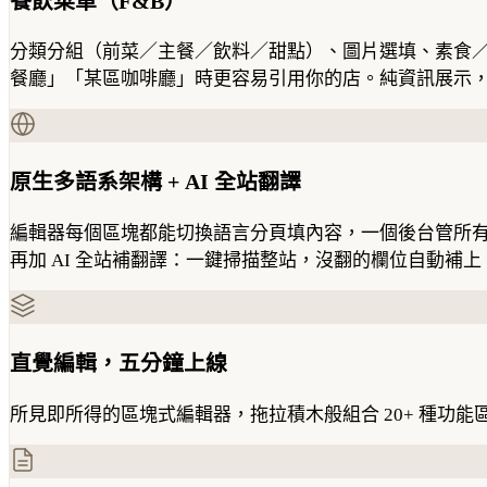
餐飲菜單（F&B）
分類分組（前菜／主餐／飲料／甜點）、圖片選填、素食／全素／辣度
餐廳」「某區咖啡廳」時更容易引用你的店。純資訊展示
原生多語系架構 + AI 全站翻譯
編輯器每個區塊都能切換語言分頁填內容，一個後台管所有語言版本。
再加 AI 全站補翻譯：一鍵掃描整站，沒翻的欄位自動
直覺編輯，五分鐘上線
所見即所得的區塊式編輯器，拖拉積木般組合 20+ 種