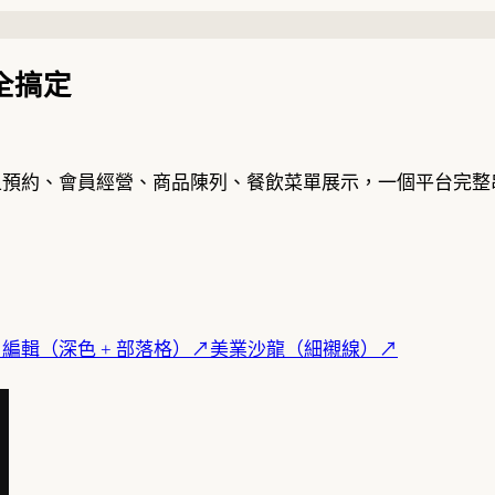
全搞定
線上預約、會員經營、商品陳列、餐飲菜單展示，一個平台完
↗
編輯（深色 + 部落格）
↗
美業沙龍（細襯線）
↗