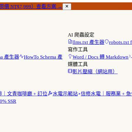
價 NT$7,999）
查看方案 →
AI 爬蟲設定
llms.txt 產生器
robots.txt
寫作工具
hema 產生器
HowTo Schema 產
Word / Docs 轉 Markdown
媒體工具
影片壓縮（網站用）
｜文青咖啡廳 + 訂位
水電示範站
信修水電｜服務業 + 
% SSR