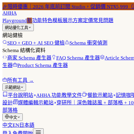
🎉
限時優惠｜2026 年底前訂閱 Studio，促銷價 NT$5,999（原
AHHA
Playground
新
功能特色
模板展示
方案定價
常見問題
網站優化工具
網站健檢
SEO + GEO + AI SEO 健檢
Schema 衝突偵測
Schema 結構化資料
商家 Schema 產生器
FAQ Schema 產生器
Article Sc
生器
Product Schema 產生器
所有工具 →
示範網站
平台說明站
AHHA 功能教學文件
餐飲示範站
記憶咖啡
設計
媒體編輯示範站
穿研所｜深色雜誌風 + 部落格 + 100
部落格
中文
中文
EN
日本語
登入
免費開始