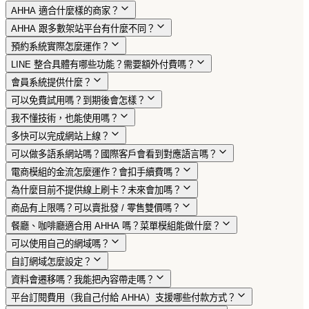
AHHA 適合什麼樣的商家？
AHHA 跟多數架站平台有什麼不同？
預約系統實際怎麼運作？
LINE 整合具體有哪些功能？需要額外付費嗎？
會員系統提供什麼？
可以免費試用嗎？到期後會怎樣？
我不懂技術，也能使用嗎？
多快可以完成網站上線？
可以做多語系網站嗎？國際客戶會看到對應語言嗎？
電商模組的金流怎麼運作？會扣手續費嗎？
為什麼目前不提供線上刷卡？未來會加嗎？
商品有上限嗎？可以賣批發 / 零售雙價嗎？
餐廳、咖啡廳適合用 AHHA 嗎？菜單模組能做什麼？
可以使用自己的網域嗎？
自訂網域怎麼設定？
資料會遷移嗎？我能把內容帶走嗎？
平台訂閱費用（我自己付給 AHHA）支援哪些付款方式？