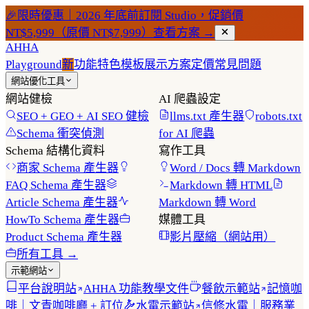
🎉
限時優惠｜2026 年底前訂閱 Studio，促銷價
NT$5,999（原價 NT$7,999）
查看方案 →
AHHA
Playground
新
功能特色
模板展示
方案定價
常見問題
網站優化工具
網站健檢
AI 爬蟲設定
SEO + GEO + AI SEO 健檢
llms.txt 產生器
robots.txt
Schema 衝突偵測
for AI 爬蟲
Schema 結構化資料
寫作工具
商家 Schema 產生器
Word / Docs 轉 Markdown
FAQ Schema 產生器
Markdown 轉 HTML
Article Schema 產生器
Markdown 轉 Word
HowTo Schema 產生器
媒體工具
Product Schema 產生器
影片壓縮（網站用）
所有工具 →
示範網站
平台說明站
AHHA 功能教學文件
餐飲示範站
記憶咖
啡｜文青咖啡廳 + 訂位
水電示範站
信修水電｜服務業