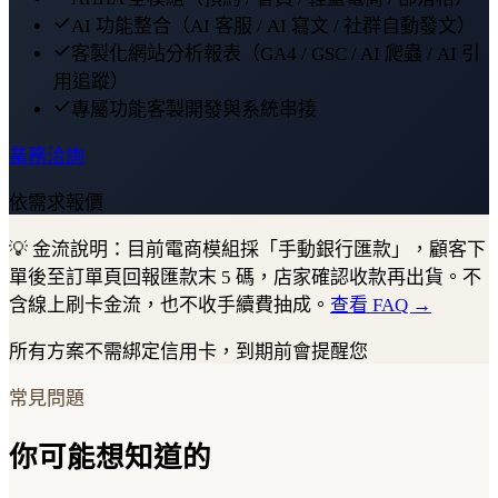
AI 功能整合（AI 客服 / AI 寫文 / 社群自動發文）
客製化網站分析報表（GA4 / GSC / AI 爬蟲 / AI 引
用追蹤）
專屬功能客製開發與系統串接
業務洽詢
依需求報價
💡
金流說明：目前電商模組採「手動銀行匯款」，顧客下
單後至訂單頁回報匯款末 5 碼，店家確認收款再出貨。不
含線上刷卡金流，也不收手續費抽成。
查看 FAQ →
所有方案不需綁定信用卡，到期前會提醒您
常見問題
你可能想知道的