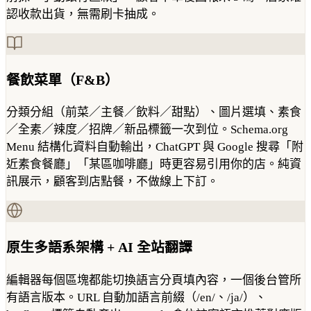
認收款出貨，無需刷卡抽成。
餐飲菜單（F&B）
分類分組（前菜／主餐／飲料／甜點）、圖片選填、素食
／全素／辣度／招牌／新品標籤一次到位。Schema.org
Menu 結構化資料自動輸出，ChatGPT 與 Google 搜尋「附
近素食餐廳」「某區咖啡廳」時更容易引用你的店。純資
訊展示，顧客到店點餐，不做線上下訂。
原生多語系架構 + AI 全站翻譯
編輯器每個區塊都能切換語言分頁填內容，一個後台管所
有語言版本。URL 自動加語言前綴（/en/、/ja/）、