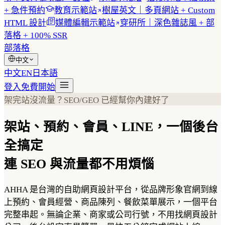
+ 急件預約
教育示範站
樹屋英文｜多頁網站 + Custom
HTML 設計
媒體編輯示範站
穿研所｜深色雜誌風 + 部
落格 + 100% SSR
部落格
中文
中文
EN
日本語
登入
免費開始
架完站沒流量？SEO/GEO 已經幫你內建好了
架站、預約、會員、LINE，一個後台
全搞定
連 SEO 與流量都不用煩惱
AHHA 是台灣的自助網頁設計平台，從品牌形象官網到線
上預約、會員經營、商品陳列、餐飲菜單展示，一個平台
完整串起。無論企業、商家或公司行號，不用找網頁設計