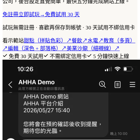
公司，後台設定直覺簡單，最快五分鐘完成網站上線。
免註冊立即試玩
→
免費試用 30 天
試玩無需註冊 · 喜歡再保存到帳號 · 30 天試用不綁信用卡
看示範站
甜點（拼貼色彩）
↗
餐飲
↗
水電
↗
教育（多頁）
↗
編輯（深色 + 部落格）
↗
美業沙龍（細襯線）
↗
免費 30 天試用
不需綁定信用卡
5 分鐘快速上線