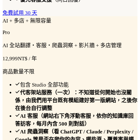
免費試用 30 天
AI + 多店 + 無限容量
Pro
AI 全站翻譯・客服・爬蟲洞察 + 影片牆 + 多店管理
12,999
NT$ / 年
商品數量不限
包含 Studio 全部功能
代客架站服務（一次）：不知道從何開始也沒關
係，由我們用平台既有模組建好第一版網站，之後你
在後台自行調整
AI 客服（網站右下角浮動客服，依你的知識庫回
答訪客，每月內含 500 則對話）
AI 爬蟲洞察（看 ChatGPT / Claude / Perplexity /
Google 等是否在爬你的內容、哪些頁、覆蓋率與趨