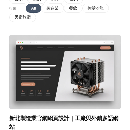
All
製造業
餐飲
美髮沙龍
行業
民宿旅宿
新北製造業官網網頁設計｜工廠與外銷多語網
站