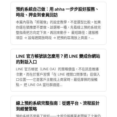
預約系統自己做：用 ahha 一步步設好服務、
時段、押金到會員回訪
本篇內容為「照著做」的設定教學，不是選型比較。如果
你還在猶豫要不要做、該選哪一種，先看線上預約系統完
整指南把方向定下來，再回來動手。 最短路徑：建服務
項目 → 設每週開放時段 → 把預約區塊放上頁面，…
LINE 官方帳號該怎麼用？把 LINE 變成你網站
的對話入口
LINE 官方帳號（LINE OA）的策略價值，不在訊息推播
次數，而在於客戶習慣「在 LINE 裡開口問事情」這個入
口位置——它是客戶主動找上商家時，最低摩擦的接觸
點。 把 LINE OA 當社群通道…
線上預約系統完整指南：從選平台、流程設計
到經營策略
預約系統不是裝了就好——大部分服務業老闆裝了之後仍